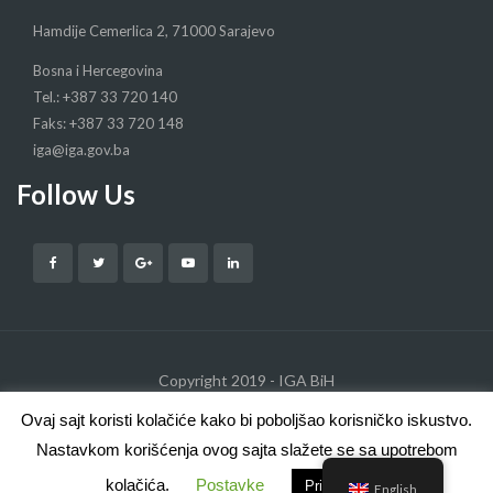
Hamdije Cemerlica 2, 71000 Sarajevo
Bosna i Hercegovina
Tel.: +387 33 720 140
Faks: +387 33 720 148
iga@iga.gov.ba
Follow Us
Copyright 2019 - IGA BiH
Ovaj sajt koristi kolačiće kako bi poboljšao korisničko iskustvo.
About
Contact
Term & Conditions
Nastavkom korišćenja ovog sajta slažete se sa upotrebom
Politika privatnosti
Mapa stranice
kolačića.
Postavke
Prihvatam
English