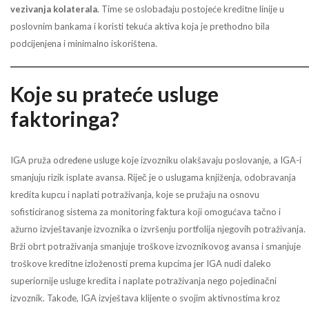
vezivanja kolaterala
. Time se oslobađaju postojeće kreditne linije u
poslovnim bankama i koristi tekuća aktiva koja je prethodno bila
podcijenjena i minimalno iskorištena.
Koje su prateće usluge
faktoringa?
IGA pruža određene usluge koje izvozniku olakšavaju poslovanje, a IGA-i
smanjuju rizik isplate avansa. Riječ je o uslugama knjiženja, odobravanja
kredita kupcu i naplati potraživanja, koje se pružaju na osnovu
sofisticiranog sistema za monitoring faktura koji omogućava tačno i
ažurno izvještavanje izvoznika o izvršenju portfolija njegovih potraživanja.
Brži obrt potraživanja smanjuje troškove izvoznikovog avansa i smanjuje
troškove kreditne izloženosti prema kupcima jer IGA nudi daleko
superiornije usluge kredita i naplate potraživanja nego pojedinačni
izvoznik. Takođe, IGA izvještava klijente o svojim aktivnostima kroz