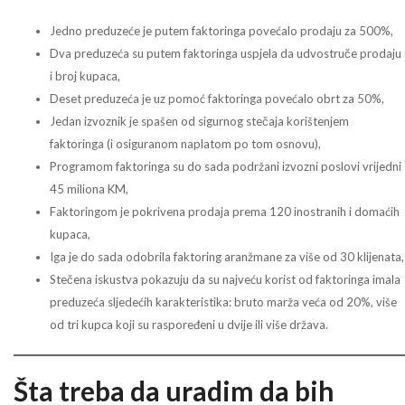
Jedno preduzeće je putem faktoringa povećalo prodaju za 500%,
Dva preduzeća su putem faktoringa uspjela da udvostruče prodaju
i broj kupaca,
Deset preduzeća je uz pomoć faktoringa povećalo obrt za 50%,
Jedan izvoznik je spašen od sigurnog stečaja korištenjem
faktoringa (i osiguranom naplatom po tom osnovu),
Programom faktoringa su do sada podržani izvozni poslovi vrijedni
45 miliona KM,
Faktoringom je pokrivena prodaja prema 120 inostranih i domaćih
kupaca,
Iga je do sada odobrila faktoring aranžmane za više od 30 klijenata,
Stečena iskustva pokazuju da su najveću korist od faktoringa imala
preduzeća sljedećih karakteristika: bruto marža veća od 20%, više
od tri kupca koji su raspoređeni u dvije ili više država.
Šta treba da uradim da bih