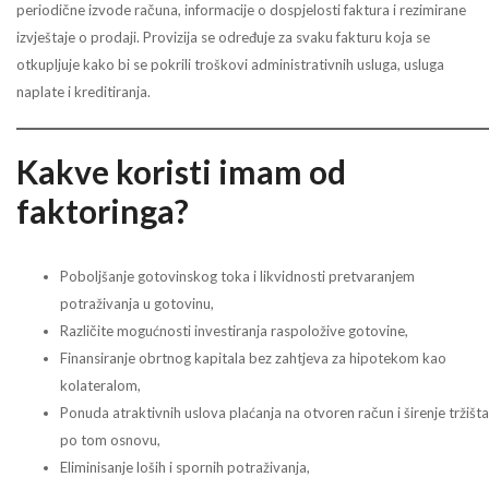
periodične izvode računa, informacije o dospjelosti faktura i rezimirane
izvještaje o prodaji. Provizija se određuje za svaku fakturu koja se
otkupljuje kako bi se pokrili troškovi administrativnih usluga, usluga
naplate i kreditiranja.
Kakve koristi imam od
faktoringa?
Poboljšanje gotovinskog toka i likvidnosti pretvaranjem
potraživanja u gotovinu,
Različite mogućnosti investiranja raspoložive gotovine,
Finansiranje obrtnog kapitala bez zahtjeva za hipotekom kao
kolateralom,
Ponuda atraktivnih uslova plaćanja na otvoren račun i širenje tržišta
po tom osnovu,
Eliminisanje loših i spornih potraživanja,