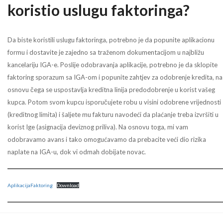
koristio uslugu faktoringa?
Da biste koristili uslugu faktoringa, potrebno je da popunite aplikacionu
formu i dostavite je zajedno sa traženom dokumentacijom u najbližu
kancelariju IGA-e. Poslije odobravanja aplikacije, potrebno je da sklopite
faktoring sporazum sa IGA-om i popunite zahtjev za odobrenje kredita, na
osnovu čega se uspostavlja kreditna linija predodobrenje u korist vašeg
kupca. Potom svom kupcu isporučujete robu u visini odobrene vrijednosti
(kreditnog limita) i šaljete mu fakturu navodeći da plaćanje treba izvršiti u
korist Ige (asignacija deviznog priliva). Na osnovu toga, mi vam
odobravamo avans i tako omogućavamo da prebacite veći dio rizika
naplate na IGA-u, dok vi odmah dobijate novac.
AplikacijaFaktoring
Download