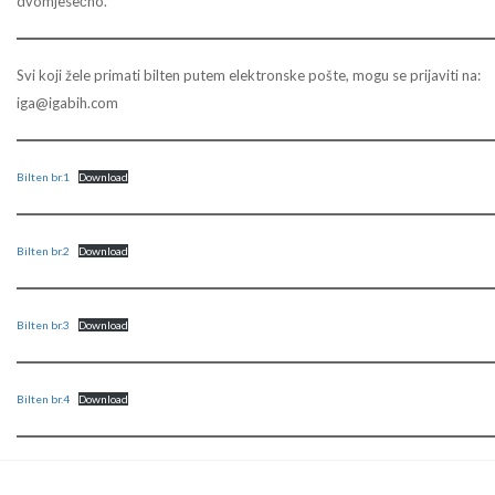
dvomjesečno.
Svi koji žele primati bilten putem elektronske pošte, mogu se prijaviti na:
iga@igabih.com
Bilten br.1
Download
Bilten br.2
Download
Bilten br.3
Download
Bilten br.4
Download