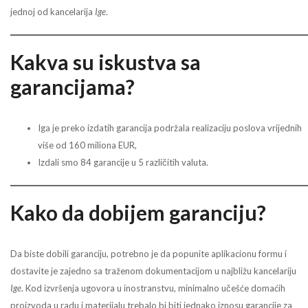
jednoj od kancelarija
Ige
.
Kakva su iskustva sa
garancijama?
Iga je preko izdatih garancija podržala realizaciju poslova vrijednih
više od 160 miliona EUR,
Izdali smo 84 garancije u 5 različitih valuta.
Kako da dobijem garanciju?
Da biste dobili garanciju, potrebno je da popunite aplikacionu formu i
dostavite je zajedno sa traženom dokumentacijom u najbližu kancelariju
Ige
. Kod izvršenja ugovora u inostranstvu, minimalno učešće domaćih
proizvoda u radu i materijalu trebalo bi biti jednako iznosu garancije za