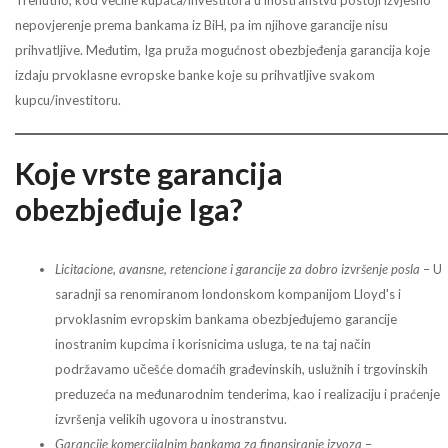
nepovjerenje prema bankama iz BiH, pa im njihove garancije nisu
prihvatljive. Međutim, Iga pruža mogućnost obezbjeđenja garancija koje
izdaju prvoklasne evropske banke koje su prihvatljive svakom
kupcu/investitoru.
Koje vrste garancija
obezbjeđuje Iga?
Licitacione, avansne, retencione i garancije za dobro izvršenje posla
– U
saradnji sa renomiranom londonskom kompanijom Lloyd's i
prvoklasnim evropskim bankama obezbjeđujemo garancije
inostranim kupcima i korisnicima usluga, te na taj način
podržavamo učešće domaćih građevinskih, uslužnih i trgovinskih
preduzeća na međunarodnim tenderima, kao i realizaciju i praćenje
izvršenja velikih ugovora u inostranstvu.
Garancije komercijalnim bankama za finansiranje izvoza
–