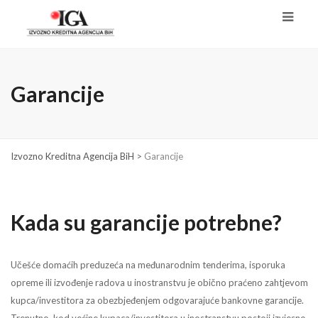
Garancije
Izvozno Kreditna Agencija BiH
>
Garancije
Kada su garancije potrebne?
Učešće domaćih preduzeća na međunarodnim tenderima, isporuka
opreme ili izvođenje radova u inostranstvu je obično praćeno zahtjevom
kupca/investitora za obezbjeđenjem odgovarajuće bankovne garancije.
Trenutno, kod većine kupaca/investitora u inostranstvu postoji izvjesno