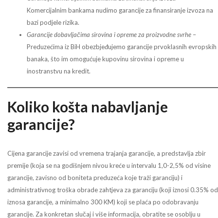
Komercijalnim bankama nudimo garancije za finansiranje izvoza na
bazi podjele rizika.
Garancije dobavljačima sirovina i opreme za proizvodne svrhe
–
Preduzećima iz BiH obezbjeđujemo garancije prvoklasnih evropskih
banaka, što im omogućuje kupovinu sirovina i opreme u
inostranstvu na kredit.
Koliko košta nabavljanje
garancije?
Cijena garancije zavisi od vremena trajanja garancije, a predstavlja zbir
premije (koja se na godišnjem nivou kreće u intervalu 1,0-2,5% od visine
garancije, zavisno od boniteta preduzeća koje traži garanciju) i
administrativnog troška obrade zahtjeva za garanciju (koji iznosi 0.35% od
iznosa garancije, a minimalno 300 KM) koji se plaća po odobravanju
garancije. Za konkretan slučaj i više informacija, obratite se osoblju u