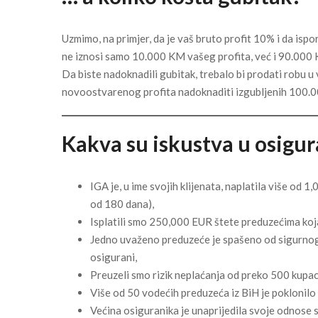
Uzmimo, na primjer, da je vaš bruto profit 10% i da isp
ne iznosi samo 10.000 KM vašeg profita, već i 90.000 
Da biste nadoknadili gubitak, trebalo bi prodati robu u
novoostvarenog profita nadoknaditi izgubljenih 100.
Kakva su iskustva u osigur
IGA je, u ime svojih klijenata, naplatila više od 
od 180 dana),
Isplatili smo 250,000 EUR štete preduzećima koja
Jedno uvaženo preduzeće je spašeno od sigurnog ste
osigurani,
Preuzeli smo rizik neplaćanja od preko 500 kupac
Više od 50 vodećih preduzeća iz BiH je poklonilo 
Većina osiguranika je unaprijedila svoje odnose