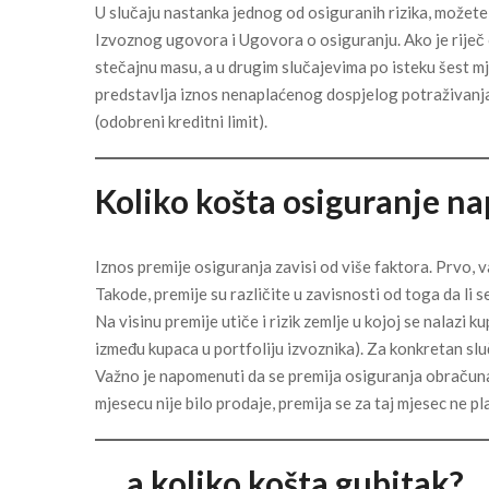
U slučaju nastanka jednog od osiguranih rizika, možete 
Izvoznog ugovora i Ugovora o osiguranju. Ako je riječ
stečajnu masu, a u drugim slučajevima po isteku šest mj
predstavlja iznos nenaplaćenog dospjelog potraživanja
(odobreni kreditni limit).
Koliko košta osiguranje na
Iznos premije osiguranja zavisi od više faktora. Prvo, važ
Takode, premije su različite u zavisnosti od toga da li 
Na visinu premije utiče i rizik zemlje u kojoj se nalazi 
između kupaca u portfoliju izvoznika). Za konkretan sluč
Važno je napomenuti da se premija osiguranja obračun
mjesecu nije bilo prodaje, premija se za taj mjesec ne pl
… a koliko košta gubitak?