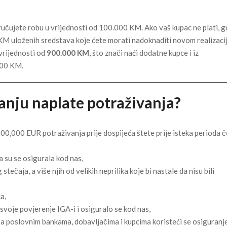
oručujete robu u vrijednosti od 100.000 KM. Ako vaš kupac ne plati, g
KM uloženih sredstava koje ćete morati nadoknaditi novom realizaci
 vrijednosti od
900.000 KM
, što znači naći dodatne kupce i iz
000 KM.
anju naplate potraživanja?
1,000,000 EUR potraživanja prije dospijeća štete prije isteka perioda 
 su se osigurala kod nas,
čaja, a više njih od velikih neprilika koje bi nastale da nisu bili
a,
svoje povjerenje IGA-i i osiguralo se kod nas,
 sa poslovnim bankama, dobavljačima i kupcima koristeći se osiguran