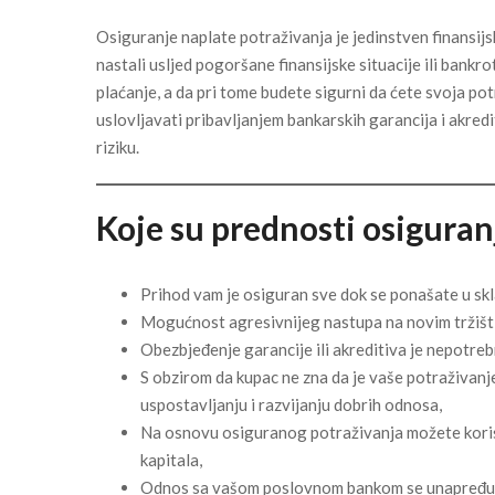
Osiguranje naplate potraživanja je jedinstven finansijski
nastali usljed pogoršane finansijske situacije ili ban
plaćanje, a da pri tome budete sigurni da ćete svoja pot
uslovljavati pribavljanjem bankarskih garancija i akr
riziku.
Koje su prednosti osiguran
Prihod vam je osiguran sve dok se ponašate u sk
Mogućnost agresivnijeg nastupa na novim tržišti
Obezbjeđenje garancije ili akreditiva je nepotre
S obzirom da kupac ne zna da je vaše potraživanj
uspostavljanju i razvijanju dobrih odnosa,
Na osnovu osiguranog potraživanja možete koristi
kapitala,
Odnos sa vašom poslovnom bankom se unapređuje, 