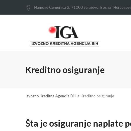
Hamdije Cemerlica 2, 71000 Sarajevo, Bosna i Hercegov
Kreditno osiguranje
>
Izvozno Kreditna Agencija BiH
Kreditno osiguranje
Šta je osiguranje naplate 