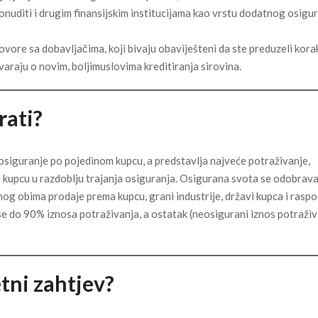
nuditi i drugim finansijskim institucijama kao vrstu dodatnog osigu
ovore sa dobavljačima, koji bivaju obaviješteni da ste preduzeli kora
varaju o novim, boljimuslovima kreditiranja sirovina.
rati?
 osiguranje po pojedinom kupcu, a predstavlja najveće potraživanje,
kupcu u razdoblju trajanja osiguranja. Osigurana svota se odobrava
og obima prodaje prema kupcu, grani industrije, državi kupca i raspo
se do 90% iznosa potraživanja, a ostatak (neosigurani iznos potraživ
tni zahtjev?