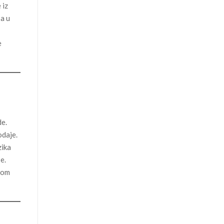
 iz
a u
e
de.
odaje.
zika
e.
nom