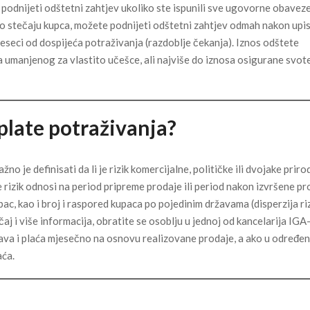
podnijeti odštetni zahtjev ukoliko ste ispunili sve ugovorne obaveze
 o stečaju kupca, možete podnijeti odštetni zahtjev odmah nakon upis
eseci od dospijeća potraživanja (razdoblje čekanja). Iznos odštete
 umanjenog za vlastito učešce, ali najviše do iznosa osigurane svot
plate potraživanja?
no je definisati da li je rizik komercijalne, političke ili dvojake priro
se rizik odnosi na period pripreme prodaje ili period nakon izvršene pr
kupac, kao i broj i raspored kupaca po pojedinim državama (disperzija ri
aj i više informacija, obratite se osoblju u jednoj od kancelarija IGA-
ava i plaća mjesečno na osnovu realizovane prodaje, a ako u određe
aća.