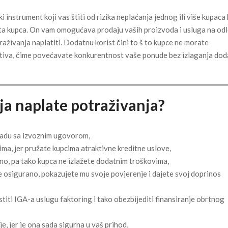
 instrument koji vas štiti od rizika neplaćanja jednog ili više kupaca 
krota kupca. On vam omogućava prodaju vaših proizvoda i usluga na o
raživanja naplatiti. Dodatnu korist čini to š to kupce ne morate
editiva, čime povećavate konkurentnost vaše ponude bez izlaganja do
ja naplate potraživanja?
ladu sa izvoznim ugovorom,
ma, jer pružate kupcima atraktivne kreditne uslove,
bno, pa tako kupca ne izlažete dodatnim troškovima,
e osigurano, pokazujete mu svoje povjerenje i dajete svoj doprinos
ti IGA-a uslugu faktoring i tako obezbijediti finansiranje obrtnog
jer je ona sada sigurna u vaš prihod,