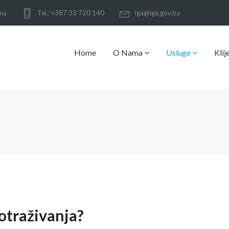
ina
Tel.: +387 33 720 140
iga@iga.gov.ba
Home
O Nama
Usluge
Klij
potraživanja?