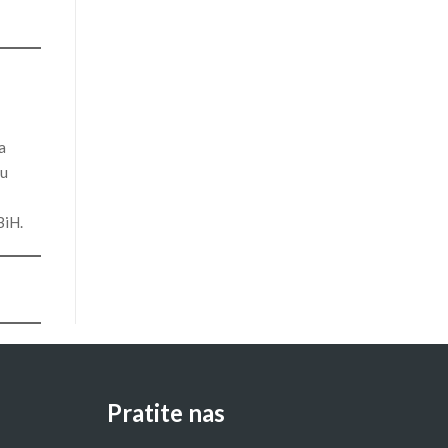
a
su
BiH.
Pratite nas