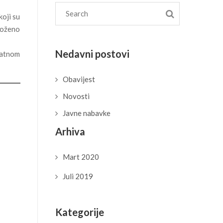
koji su
dloženo
Nedavni postovi
datnom
Obavijest
Novosti
Javne nabavke
Arhiva
Mart 2020
Juli 2019
Kategorije