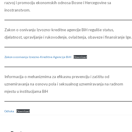
razvoj i promociju ekonomskih odnosa Bosne i Hercegovine sa
inostranstvom.
Zakon o osnivanju Izvozno-kreditne agencije BiH reguliše status,
djelatnost, upravljanje i rukovođenje, ovlaštenja, obaveze i finansiranje Ige.
Zakon o osnivanju Izvozno-Kreditne Agencije BiH
Download
Informacija o mehanizmima za efikasnu prevenciju i zaštitu od
uznemiravanja na osnovu pola i seksualnog uznemiravanja na radnom
mjestu u institucijama BiH
Odluka
Download