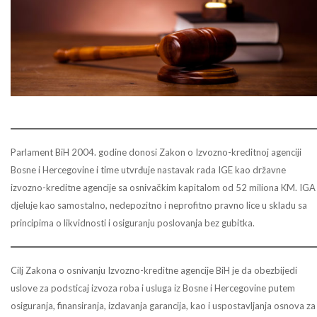
Parlament BiH 2004. godine donosi Zakon o Izvozno-kreditnoj agenciji
Bosne i Hercegovine i time utvrđuje nastavak rada IGE kao državne
izvozno-kreditne agencije sa osnivačkim kapitalom od 52 miliona KM. IGA
djeluje kao samostalno, nedepozitno i neprofitno pravno lice u skladu sa
principima o likvidnosti i osiguranju poslovanja bez gubitka.
Cilj Zakona o osnivanju Izvozno-kreditne agencije BiH je da obezbijedi
uslove za podsticaj izvoza roba i usluga iz Bosne i Hercegovine putem
osiguranja, finansiranja, izdavanja garancija, kao i uspostavljanja osnova za