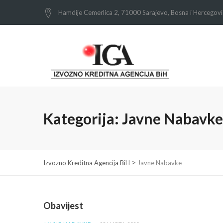
Hamdije Cemerlica 2, 71000 Sarajevo, Bosna i Hercegov
Kategorija:
Javne Nabavke
>
Izvozno Kreditna Agencija BiH
Javne Nabavke
Obavijest