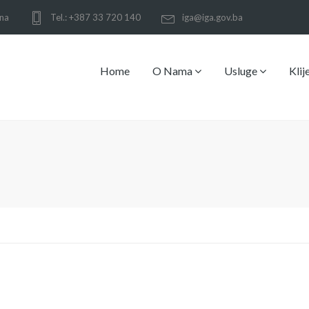
ina
Tel.: +387 33 720 140
iga@iga.gov.ba
Home
O Nama
Usluge
Klij