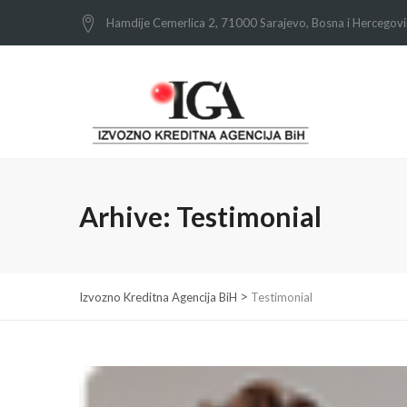
Hamdije Cemerlica 2, 71000 Sarajevo, Bosna i Hercegov
Arhive:
Testimonial
>
Izvozno Kreditna Agencija BiH
Testimonial