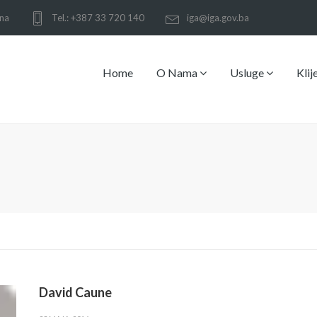
ina
Tel.: +387 33 720 140
iga@iga.gov.ba
Home
O Nama
Usluge
Klij
David Caune